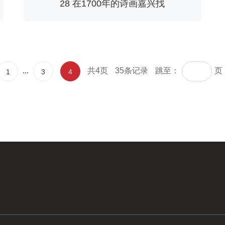
28 在1700年的诗画嘉兴找
...
共4页
35条记录
跳至：
页
1
3
4