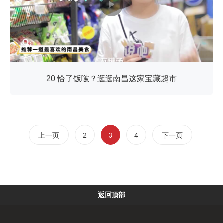
20 恰了饭啵？逛逛南昌这家宝藏超市
上一页
2
3
4
下一页
返回顶部