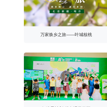
万家焕乡之旅——叶城核桃