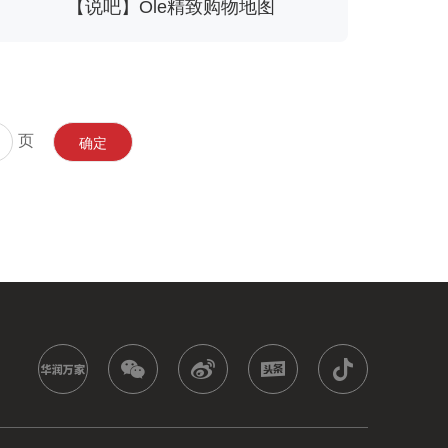
【说吧】Ole精致购物地图
页
确定