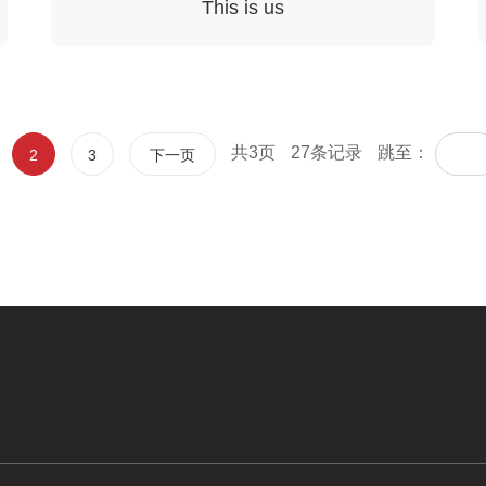
This is us
共3页
27条记录
跳至：
2
3
下一页