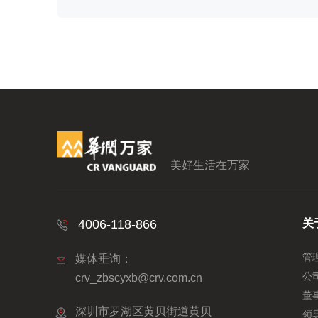
美好生活在万家
4006-118-866
关
管
媒体垂询：
公
crv_zbscyxb@crv.com.cn
董
深圳市罗湖区黄贝街道黄贝
领