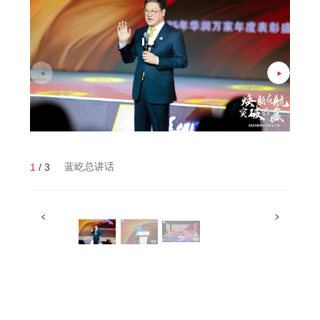
蓝屹总讲话
1
/
3