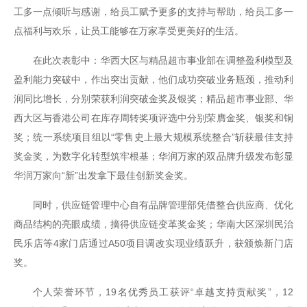
工多一点倾听与感谢，给员工赋予更多的支持与帮助，给员工多一
点福利与欢乐，让员工能够在万家享受更美好的生活。
在此次表彰中：华西大区与精品超市事业部在调整盈利模型及
盈利能力突破中，作出突出贡献，他们成功突破业务瓶颈，推动利
润同比增长，分别荣获利润突破金奖及银奖；精品超市事业部、华
西大区与香港公司在库存周转奖项评选中分别荣膺金奖、银奖和铜
奖；统一系统项目组以“零售史上最大规模系统整合”斩获最佳支持
奖金奖，为数字化转型筑牢根基；华润万家的双品牌升级发布彰显
华润万家向“新”出发拿下最佳创新奖金奖。
同时，供应链管理中心自有品牌管理部凭借整合供应商、优化
商品结构的亮眼成绩，摘得供应链变革奖金奖；华南大区深圳民治
民乐店等4家门店通过A50项目调改实现业绩跃升，获颁焕新门店
奖。
个人荣誉环节，19名优秀员工获评“卓越支持贡献奖”，12