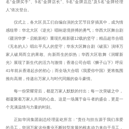
名“金牌买手”、9名“金牌店长”、9名“金牌店总”及5名“金牌经理
人”依次登台。
仪式上，各大区员工们自编自演的文艺节目穿插其中，成为情
感纽带：华北大区《逆光》唱响逆境拼搏的勇气；华西大区舞台剧
《疆润华梦・启航新程》重现扎根新疆12载的坚守；精品超市合唱
《无名的人》唱出平凡人的坚守；华东大区舞台剧《破茧》演绎万
家人破局而立的果敢、向新而生的炽热；华西大区歌舞《润耀新
光》展现了新生代的活力与激情；香港公司合唱《狮子山下》呼应
41年前从香港起步的初心；而全场大合唱《我爱你中国》更将氛围
推向高潮，传递出万家人与时代同频的奋斗豪情。
每一份荣耀背后，都是万家人默默的付出；每一次突破之中，
都凝聚着万家人共同的心血。这是一场属于奋斗者的盛会，更是一
个充满温情与力量的时刻。
正如华润集团副总经理蓝屹所言：“责任与担当源于我们亲爱
的员工，华润万家这份事业不断转型发展的根本动力来自于员工，