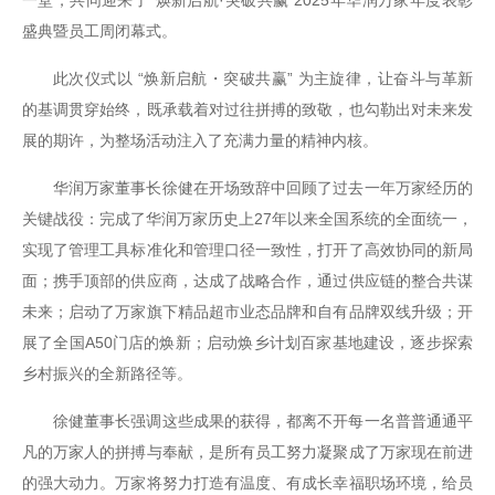
一堂，共同迎来了“焕新启航·突破共赢”2025年华润万家年度表彰
盛典暨员工周闭幕式。
此次仪式以 “焕新启航・突破共赢” 为主旋律，让奋斗与革新
的基调贯穿始终，既承载着对过往拼搏的致敬，也勾勒出对未来发
展的期许，为整场活动注入了充满力量的精神内核。
华润万家董事长徐健在开场致辞中回顾了过去一年万家经历的
关键战役：完成了华润万家历史上27年以来全国系统的全面统一，
实现了管理工具标准化和管理口径一致性，打开了高效协同的新局
面；携手顶部的供应商，达成了战略合作，通过供应链的整合共谋
未来；启动了万家旗下精品超市业态品牌和自有品牌双线升级；开
展了全国A50门店的焕新；启动焕乡计划百家基地建设，逐步探索
乡村振兴的全新路径等。
徐健董事长强调这些成果的获得，都离不开每一名普普通通平
凡的万家人的拼搏与奉献，是所有员工努力凝聚成了万家现在前进
的强大动力。万家将努力打造有温度、有成长幸福职场环境，给员