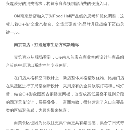
兴趣爱好的消费需求，构筑家庭高频刚需消费的便捷入口。
Olé南京新店融入了对Food Hall产品线的思考和优化调整，这
标志着Olé在"全业态整合、全场景覆盖"的品牌升级战略下迈出关
键一步。
南京首店：打造超市生活方式新地标
壹览商业从现场看到，Olé南京首店在商业空间设计与商品组
合策略中展现出系统性的专业创新。
在门店风格和空间设计上，新店整体风格精致优雅。比如门店
在果蔬区进行了局部创新设计，采用原有的金属软膜灯箱和古铜灯
带，结合Olé形象图案古铜镂空网板，改变成高低层叠不规则分段
的圆形天花设计，层层叠叠，丰富而精致，很好营造了入口主要品
类的区域聚焦感，为顾客带来惊喜；
而美食区也因为比以往更集中而更具有氛围感，集合了日式寿