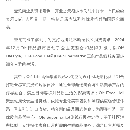
壹览商业从现场看到，开业当天很多市民前来打卡，市民纷纷
表示Olé让人耳目一新，特别是店内陈列的优质榴莲和国际化商
品。
壹览商业了解到，为更好地满足不断迭代的消费需求，2024
年12月Olé精品超市启动了全业态整合和品牌升级，以Olé
Lifestyle、Olé Food Hall和Olé Supermarket三条产品线服务更多
细分人群的生活。
其中，Olé Lifestyle希望以艺术化空间设计和场景化商品组合
打造全感官沉浸式购物体验，通过全球甄选美食与生活美学产品的
跨界融合，满足目标客群对品质生活的探索需求；Olé Food Hall
聚焦健康饮食生活灵感，依托专业化买手团队和溯源供应链管理体
系，重点引进进口海鲜、精分割肉品及西式美食，为顾客打造丰富
优质的品类中心；Olé Supermarket则践行民生定位，基于社区消
费模型，专注提供家庭日常所需的生鲜商品服务，满足日常所需及