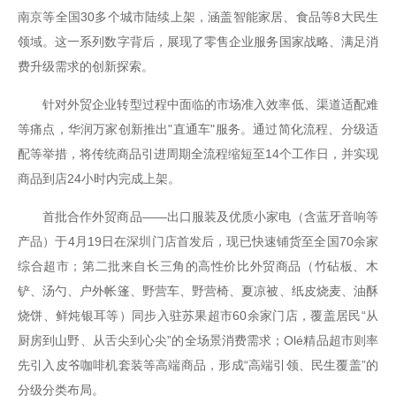
南京等全国30多个城市陆续上架，涵盖智能家居、食品等8大民生
领域。这一系列数字背后，展现了零售企业服务国家战略、满足消
费升级需求的创新探索。
针对外贸企业转型过程中面临的市场准入效率低、渠道适配难
等痛点，华润万家创新推出"直通车"服务。通过简化流程、分级适
配等举措，将传统商品引进周期全流程缩短至14个工作日，并实现
商品到店24小时内完成上架。
首批合作外贸商品——出口服装及优质小家电（含蓝牙音响等
产品）于4月19日在深圳门店首发后，现已快速铺货至全国70余家
综合超市；第二批来自长三角的高性价比外贸商品（竹砧板、木
铲、汤勺、户外帐篷、野营车、野营椅、夏凉被、纸皮烧麦、油酥
烧饼、鲜炖银耳等）同步入驻苏果超市60余家门店，覆盖居民“从
厨房到山野、从舌尖到心尖”的全场景消费需求；Olé精品超市则率
先引入皮爷咖啡机套装等高端商品，形成“高端引领、民生覆盖”的
分级分类布局。