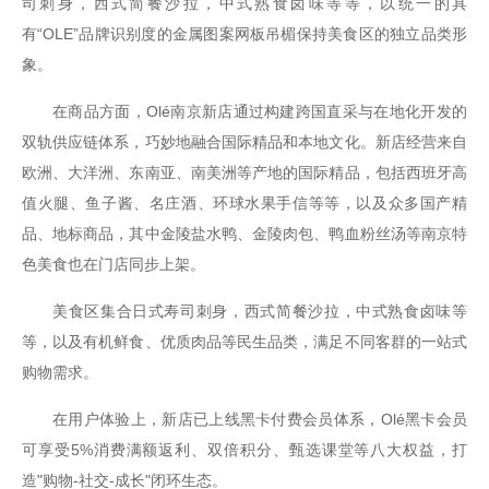
司刺身，西式简餐沙拉，中式熟食卤味等等，以统一的具
有“OLE”品牌识别度的金属图案网板吊楣保持美食区的独立品类形
象。
在商品方面，Olé南京新店通过构建跨国直采与在地化开发的
双轨供应链体系，巧妙地融合国际精品和本地文化。新店经营来自
欧洲、大洋洲、东南亚、南美洲等产地的国际精品，包括西班牙高
值火腿、鱼子酱、名庄酒、环球水果手信等等，以及众多国产精
品、地标商品，其中金陵盐水鸭、金陵肉包、鸭血粉丝汤等南京特
色美食也在门店同步上架。
美食区集合日式寿司刺身，西式简餐沙拉，中式熟食卤味等
等，以及有机鲜食、优质肉品等民生品类，满足不同客群的一站式
购物需求。
在用户体验上，新店已上线黑卡付费会员体系，Olé黑卡会员
可享受5%消费满额返利、双倍积分、甄选课堂等八大权益，打
造"购物-社交-成长"闭环生态。